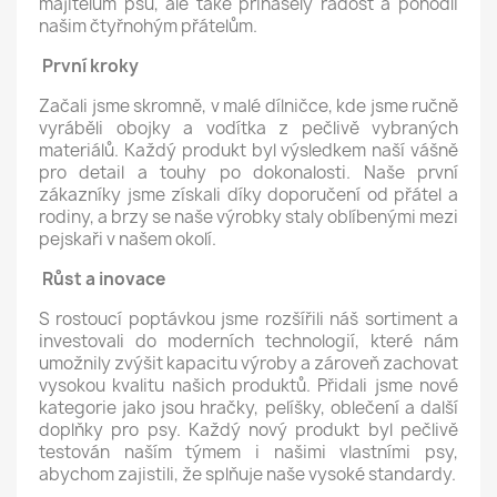
majitelům psů, ale také přinášely radost a pohodlí
našim čtyřnohým přátelům.
První kroky
Začali jsme skromně, v malé dílničce, kde jsme ručně
vyráběli obojky a vodítka z pečlivě vybraných
materiálů. Každý produkt byl výsledkem naší vášně
pro detail a touhy po dokonalosti. Naše první
zákazníky jsme získali díky doporučení od přátel a
rodiny, a brzy se naše výrobky staly oblíbenými mezi
pejskaři v našem okolí.
Růst a inovace
S rostoucí poptávkou jsme rozšířili náš sortiment a
investovali do moderních technologií, které nám
umožnily zvýšit kapacitu výroby a zároveň zachovat
vysokou kvalitu našich produktů. Přidali jsme nové
kategorie jako jsou hračky, pelíšky, oblečení a další
doplňky pro psy. Každý nový produkt byl pečlivě
testován naším týmem i našimi vlastními psy,
abychom zajistili, že splňuje naše vysoké standardy.