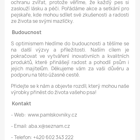
ochranu zvířat, protože věříme, že každý pes si
zaslouží lásku a péči. Pořádáme akce a setkání pro
pejskaře, kde mohou sdílet své zkušenosti a radosti
ze života se svými mazlíčky.
Budoucnost
S optimismem hledíme do budoucnosti a těšíme se
na další výzvy a příležitosti. Naším cílem je
pokračovat ve vytváření inovativních a kvalitních
produktů, které přinášejí radost a pohodlí psům i
jejich majitelům. Děkujeme vám za vaši důvěru a
podporu na této úžasné cestě.
Přidejte se k nám a objevte rozdíl, který mohou naše
výrobky přinést do života vašeho psa!
Kontakt
- Web: www.pamlskovniky.cz
- Email: aba.x@seznam.cz
- Telefon: +420 602 343 222