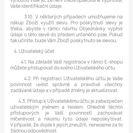
výhodou však je, že není třeba opakovaně vyplňovat
Vaše identifikační údaje.
3.10. V některých případech umožňujeme na
nákup Zboží využít slevu. Pro poskytnutí slevy je
třeba, abyste v rámci návrhu Objednávky vyplnili
údaje o této slevě do předem určeného pole. Pokud
tak učiníte, bude Vám Zboží poskytnuto se slevou.
4. Uživatelský účet
4.1. Na základě Vaší registrace v rámci E-shopu
můžete přistupovat do svého Uživatelského účtu.
4.2. Při registraci Uživatelského účtu je Vaše
povinnost uvést správně a pravdivě všechny
zadávané údaje a v případě změny je aktualizovat.
4.3. Přístup k Uživatelskému účtu je zabezpečen
uživatelským jménem a heslem. Ohledně těchto
přístupových je Vaší povinností zachovávat
mlčenlivost a nikomu tyto údaje neposkytovat.
V případě, že dojde k jejich zneužití, neneseme za to
žádnou odpovědnost.