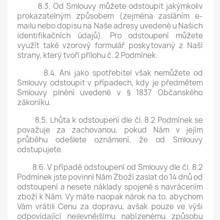
8.3. Od Smlouvy můžete odstoupit jakýmkoliv
prokazatelným způsobem (zejména zasláním e-
mailu nebo dopisu na Naše adresy uvedené u Našich
identifikačních údajů). Pro odstoupení můžete
využít také vzorový formulář poskytovaný z Naší
strany, který tvoří přílohu č. 2 Podmínek.
8.4. Ani jako spotřebitel však nemůžete od
Smlouvy odstoupit v případech, kdy je předmětem
Smlouvy plnění uvedené v § 1837 Občanského
zákoníku.
8.5. Lhůta k odstoupení dle čl. 8.2 Podmínek se
považuje za zachovanou, pokud Nám v jejím
průběhu odešlete oznámení, že od Smlouvy
odstupujete.
8.6. V případě odstoupení od Smlouvy dle čl. 8.2
Podmínek jste povinní Nám Zboží zaslat do 14 dnů od
odstoupení a nesete náklady spojené s navrácením
zboží k Nám. Vy máte naopak nárok na to, abychom
Vám vrátili Cenu za dopravu, avšak pouze ve výši
odpovídající nejlevnějšímu nabízenému způsobu