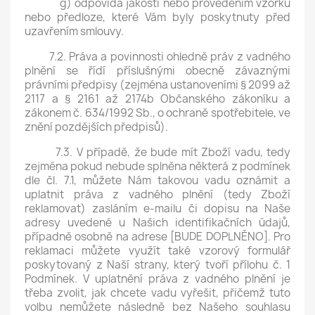
g) odpovídá jakostí nebo provedením vzorku
nebo předloze, které Vám byly poskytnuty před
uzavřením smlouvy.
7.2. Práva a povinnosti ohledně práv z vadného
plnění se řídí příslušnými obecně závaznými
právními předpisy (zejména ustanoveními § 2099 až
2117 a § 2161 až 2174b Občanského zákoníku a
zákonem č. 634/1992 Sb., o ochraně spotřebitele, ve
znění pozdějších předpisů).
7.3. V případě, že bude mít Zboží vadu, tedy
zejména pokud nebude splněna některá z podmínek
dle čl. 7.1, můžete Nám takovou vadu oznámit a
uplatnit práva z vadného plnění (tedy Zboží
reklamovat) zasláním e-mailu či dopisu na Naše
adresy uvedené u Našich identifikačních údajů,
případně osobně na adrese [BUDE DOPLNĚNO]. Pro
reklamaci můžete využít také vzorový formulář
poskytovaný z Naší strany, který tvoří přílohu č. 1
Podmínek. V uplatnění práva z vadného plnění je
třeba zvolit, jak chcete vadu vyřešit, přičemž tuto
volbu nemůžete následně bez Našeho souhlasu