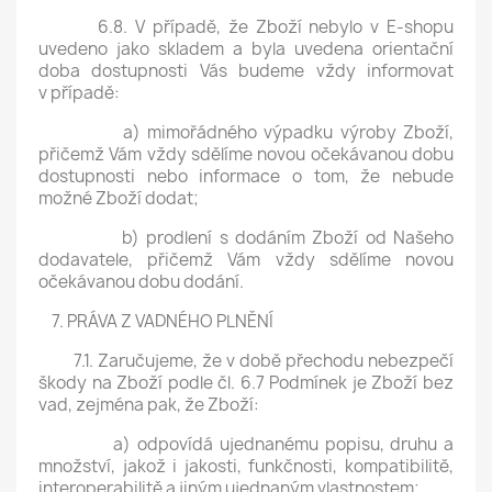
6.8. V případě, že Zboží nebylo v E-shopu
uvedeno jako skladem a byla uvedena orientační
doba dostupnosti Vás budeme vždy informovat
v případě:
a) mimořádného výpadku výroby Zboží,
přičemž Vám vždy sdělíme novou očekávanou dobu
dostupnosti nebo informace o tom, že nebude
možné Zboží dodat;
b) prodlení s dodáním Zboží od Našeho
dodavatele, přičemž Vám vždy sdělíme novou
očekávanou dobu dodání.
7. PRÁVA Z VADNÉHO PLNĚNÍ
7.1. Zaručujeme, že v době přechodu nebezpečí
škody na Zboží podle čl. 6.7 Podmínek je Zboží bez
vad, zejména pak, že Zboží:
a) odpovídá ujednanému popisu, druhu a
množství, jakož i jakosti, funkčnosti, kompatibilitě,
interoperabilitě a jiným ujednaným vlastnostem;