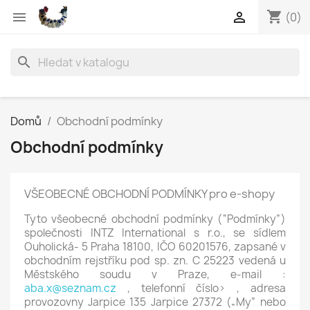
shopping_cart


(0)
search
Domů
Obchodní podmínky
Obchodní podmínky
VŠEOBECNÉ OBCHODNÍ PODMÍNKY pro e-shopy
Tyto všeobecné obchodní podmínky (“Podmínky”)
společnosti INTZ International s r.o., se sídlem
Ouholická- 5 Praha 18100, IČO 60201576, zapsané v
obchodním rejstříku pod sp. zn. C 25223 vedená u
Městského soudu v Praze, e-mail :
aba.x@seznam.cz
, telefonní číslo> , adresa
provozovny Jarpice 135 Jarpice 27372 („My” nebo