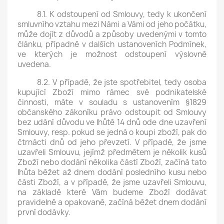
8.1. K odstoupení od Smlouvy, tedy k ukončení
smluvního vztahu mezi Námi a Vámi od jeho počátku,
může dojít z důvodů a způsoby uvedenými v tomto
článku, případně v dalších ustanoveních Podmínek,
ve kterých je možnost odstoupení výslovně
uvedena.
8.2. V případě, že jste spotřebitel, tedy osoba
kupující Zboží mimo rámec své podnikatelské
činnosti, máte v souladu s ustanovením §1829
občanského zákoníku právo odstoupit od Smlouvy
bez udání důvodu ve lhůtě 14 dnů ode dne uzavření
Smlouvy, resp. pokud se jedná o koupi zboží, pak do
čtrnácti dnů od jeho převzetí. V případě, že jsme
uzavřeli Smlouvu, jejímž předmětem je několik kusů
Zboží nebo dodání několika částí Zboží, začíná tato
lhůta běžet až dnem dodání posledního kusu nebo
části Zboží, a v případě, že jsme uzavřeli Smlouvu,
na základě které Vám budeme Zboží dodávat
pravidelně a opakovaně, začíná běžet dnem dodání
první dodávky.