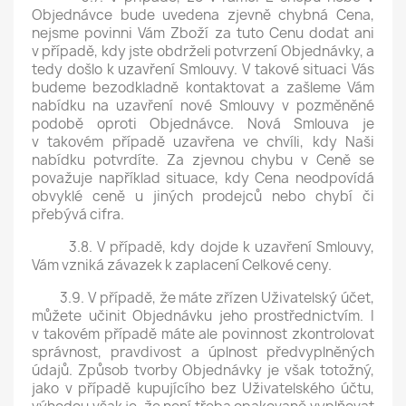
Objednávce bude uvedena zjevně chybná Cena,
nejsme povinni Vám Zboží za tuto Cenu dodat ani
v případě, kdy jste obdrželi potvrzení Objednávky, a
tedy došlo k uzavření Smlouvy. V takové situaci Vás
budeme bezodkladně kontaktovat a zašleme Vám
nabídku na uzavření nové Smlouvy v pozměněné
podobě oproti Objednávce. Nová Smlouva je
v takovém případě uzavřena ve chvíli, kdy Naši
nabídku potvrdíte. Za zjevnou chybu v Ceně se
považuje například situace, kdy Cena neodpovídá
obvyklé ceně u jiných prodejců nebo chybí či
přebývá cifra.
3.8. V případě, kdy dojde k uzavření Smlouvy,
Vám vzniká závazek k zaplacení Celkové ceny.
3.9. V případě, že máte zřízen Uživatelský účet,
můžete učinit Objednávku jeho prostřednictvím. I
v takovém případě máte ale povinnost zkontrolovat
správnost, pravdivost a úplnost předvyplněných
údajů. Způsob tvorby Objednávky je však totožný,
jako v případě kupujícího bez Uživatelského účtu,