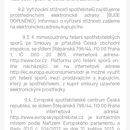
9.2. Vyřizování stížností spotřebitelů zajišťujeme
prostřednictvím elektronické adresy [BUDE
DOPLNĚNO]. Informaci o vyřízení stížnosti zašleme
na elektronickou adresu kupujícího.
9.3. K mimosoudnímu řešení spotřebitelských
sporů ze Smlouvy je příslušná Česká obchodní
inspekce, se sídlem Štěpánská 796/44, 110 00 Praha
1, IČ: 000 20 869, internetová adresa:
http://www.coi.cz. Platformu pro řešení sporů on-
line nacházející se na internetové adrese
http://ec.europa.eu/consumers/odr je možné využít
při řešení sporů mezi prodávajícím a kupujícím,
který je spotřebitelem, z kupní smlouvy uzavřené
elektronickými prostředky.
9.4. Evropské spotřebitelské centrum Česká
republika, se sídlem Štěpánská 796/44, 110 00 Praha
1, internetová adresa:
http://www.evropskyspotrebitel.cz je kontaktním
místem podle Nařízení Evropského parlamentu a
Rady (EU) č. 524/2013 ze dne 21. května 2013, o