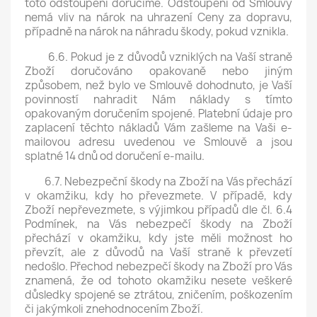
toto odstoupení doručíme. Odstoupení od Smlouvy
nemá vliv na nárok na uhrazení Ceny za dopravu,
případně na nárok na náhradu škody, pokud vznikla.
6.6. Pokud je z důvodů vzniklých na Vaší straně
Zboží doručováno opakovaně nebo jiným
způsobem, než bylo ve Smlouvě dohodnuto, je Vaší
povinností nahradit Nám náklady s tímto
opakovaným doručením spojené. Platební údaje pro
zaplacení těchto nákladů Vám zašleme na Vaši e-
mailovou adresu uvedenou ve Smlouvě a jsou
splatné 14 dnů od doručení e-mailu.
6.7. Nebezpeční škody na Zboží na Vás přechází
v okamžiku, kdy ho převezmete. V případě, kdy
Zboží nepřevezmete, s výjimkou případů dle čl. 6.4
Podmínek, na Vás nebezpečí škody na Zboží
přechází v okamžiku, kdy jste měli možnost ho
převzít, ale z důvodů na Vaší straně k převzetí
nedošlo. Přechod nebezpečí škody na Zboží pro Vás
znamená, že od tohoto okamžiku nesete veškeré
důsledky spojené se ztrátou, zničením, poškozením
či jakýmkoli znehodnocením Zboží.