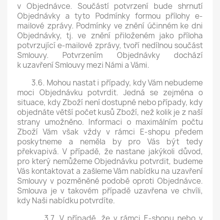
v Objednávce. Součástí potvrzení bude shrnutí
Objednávky a tyto Podmínky formou přílohy e-
mailové zprávy. Podmínky ve znění účinném ke dni
Objednávky, tj. ve znění přiloženém jako příloha
potvrzující e-mailové zprávy, tvoří nedílnou součást
Smlouvy. Potvrzením Objednávky dochází
k uzavření Smlouvy mezi Námi a Vámi.
3.6. Mohou nastat i případy, kdy Vám nebudeme
moci Objednávku potvrdit. Jedná se zejména o
situace, kdy Zboží není dostupné nebo případy, kdy
objednáte větší počet kusů Zboží, než kolik je z naší
strany umožněno. Informaci o maximálním počtu
Zboží Vám však vždy v rámci E-shopu předem
poskytneme a neměla by pro Vás být tedy
překvapivá. V případě, že nastane jakýkoli důvod,
pro který nemůžeme Objednávku potvrdit, budeme
Vás kontaktovat a zašleme Vám nabídku na uzavření
Smlouvy v pozměněné podobě oproti Objednávce.
Smlouva je v takovém případě uzavřena ve chvíli,
kdy Naši nabídku potvrdíte.
3.7. V případě, že v rámci E-shopu nebo v