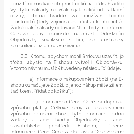
použití komunikačních prostředků na dálku hradíte
Vy. Tyto náklady se však nijak neliší od základní
sazby, kterou hradíte za používání těchto
prostředků (tedy zejména za přístup k internetu),
žádné další náklady účtované Námi tedy nad rámec
Celkové ceny nemusíte očekávat. Odesláním
Objednávky souhlasíte s tím, že prostředky
komunikace na dálku využíváme.
3.3. K tomu, abychom mohli Smlouvu uzavřít, je
třeba, abyste na E-shopu vytvořili Objednávku.
V tomto návrhu musí být uvedeny následující údaje:
a) Informace o nakupovaném Zboží (na E-
shopu označujete Zboží, o jehož nákup máte zájem,
tlačítkem „Přidat do košíku“);
b) Informace o Ceně, Ceně za dopravu,
způsobu platby Celkové ceny a požadovaném
způsobu doručení Zboží; tyto informace budou
zadány v rámci tvorby Objednávky v rámci
uživatelského prostředí E-shopu, přičemž
informace o Ceně, Ceně za dopravu a Celkové ceně