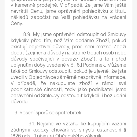
v kamenné prodejně. V případě, že jsme Vám ještě
nevrátili Cenu, jsme oprávněni pohledávku z titulu
nákladů započíst na Vaši pohledávku na vrácení
Ceny.
8.9. My jsme oprávněni odstoupit od Smlouvy
kdykoliv před tím, než Vám dodáme Zboží, pokud
existují objektivní důvody, proč není možné Zboží
dodat (zejména důvody na straně třetích osob nebo
důvody spočívající v povaze Zboží), a to i před
uplynutím doby uvedené v čl. 6.1 Podmínek. Můžeme
také od Smlouvy odstoupit, pokud je zjevné, že jste
uvedli v Objednávce záměrně nesprávné informace.
V případě, že nakupujete zboží v rámci své
podnikatelské činnosti, tedy jako podnikatel, jsme
oprávněni od Smlouvy odstoupit kdykoli, i bez udání
důvodu.
9. Řešení sporů se spotřebiteli
9.1. Nejsme ve vztahu ke kupujícím vázáni
žádnými kodexy chování ve smyslu ustanovení §
1826 odst. 1 písm. e) Občanského zákoníku.