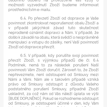
osobního odběru na provozovně Vás vždy o
možnosti vyzvednutí Zboží budeme informovat
prostřednictvím e-mailu.
6.4. Po převzetí Zboží od dopravce je Vaše
povinnost zkontrolovat neporušenost obalu Zboží a
v případě jakýchkoli závad tuto skutečnost
neprodleně oznámit dopravci a Nám. V případě, že
došlo k závadě na obalu, která svědčí o neoprávněné
manipulaci a vstupu do zásilky, není Vaší povinností
Zboží od dopravce převzít.
6.5. V případě, kdy porušíte svoji povinnost
převzít Zboží, s výjimkou případů dle čl. 6.4
Podmínek, nemá to za následek porušení Naší
povinnosti Vám Zboží doručit. Zároveň to, že Zboží
nepřevezmete, není odstoupení od Smlouvy mezi
Námi a Vámi. Nám ale v takovém případě vzniká
právo od Smlouvy odstoupit z důvodu Vašeho
podstatného porušení Smlouvy, případně Zboží
uskladnit, za což nám od Vás náleží úplata ve výši
[BUDE DOPLNĚNO]. Pokud se rozhodneme odstoupit
od Smlouvy, je odstoupení účinné v den, kdy Vám