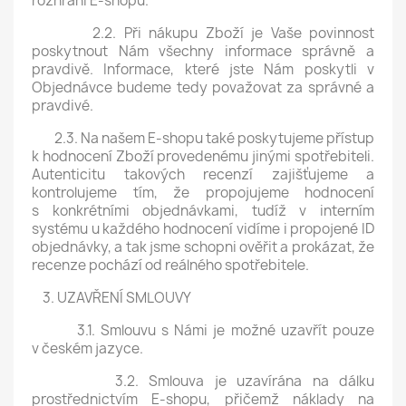
rozhraní E-shopu.
2.2. Při nákupu Zboží je Vaše povinnost
poskytnout Nám všechny informace správně a
pravdivě. Informace, které jste Nám poskytli v
Objednávce budeme tedy považovat za správné a
pravdivé.
2.3. Na našem E-shopu také poskytujeme přístup
k hodnocení Zboží provedenému jinými spotřebiteli.
Autenticitu takových recenzí zajišťujeme a
kontrolujeme tím, že propojujeme hodnocení
s konkrétními objednávkami, tudíž v interním
systému u každého hodnocení vidíme i propojené ID
objednávky, a tak jsme schopni ověřit a prokázat, že
recenze pochází od reálného spotřebitele.
3. UZAVŘENÍ SMLOUVY
3.1. Smlouvu s Námi je možné uzavřít pouze
v českém jazyce.
3.2. Smlouva je uzavírána na dálku
prostřednictvím E-shopu, přičemž náklady na