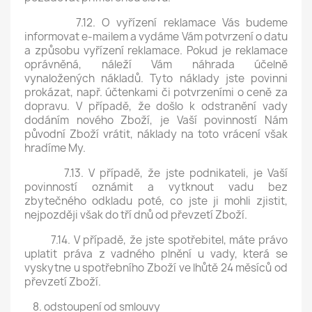
7.12. O vyřízení reklamace Vás budeme
informovat e-mailem a vydáme Vám potvrzení o datu
a způsobu vyřízení reklamace. Pokud je reklamace
oprávněná, náleží Vám náhrada účelně
vynaložených nákladů. Tyto náklady jste povinni
prokázat, např. účtenkami či potvrzeními o ceně za
dopravu. V případě, že došlo k odstranění vady
dodáním nového Zboží, je Vaší povinností Nám
původní Zboží vrátit, náklady na toto vrácení však
hradíme My.
7.13. V případě, že jste podnikateli, je Vaší
povinností oznámit a vytknout vadu bez
zbytečného odkladu poté, co jste ji mohli zjistit,
nejpozději však do tří dnů od převzetí Zboží.
7.14. V případě, že jste spotřebitel, máte právo
uplatit práva z vadného plnění u vady, která se
vyskytne u spotřebního Zboží ve lhůtě 24 měsíců od
převzetí Zboží.
8. odstoupení od smlouvy