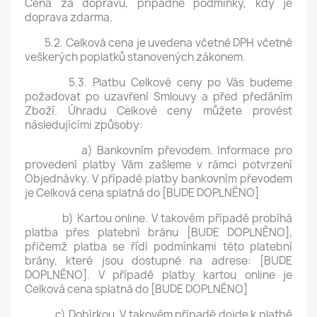
Cena za dopravu, případně podmínky, kdy je
doprava zdarma.
5.2. Celková cena je uvedena včetně DPH včetně
veškerých poplatků stanovených zákonem.
5.3. Platbu Celkové ceny po Vás budeme
požadovat po uzavření Smlouvy a před předáním
Zboží. Úhradu Celkové ceny můžete provést
následujícími způsoby:
a) Bankovním převodem. Informace pro
provedení platby Vám zašleme v rámci potvrzení
Objednávky. V případě platby bankovním převodem
je Celková cena splatná do [BUDE DOPLNĚNO]
b) Kartou online. V takovém případě probíhá
platba přes platební bránu [BUDE DOPLNĚNO],
přičemž platba se řídí podmínkami této platební
brány, které jsou dostupné na adrese: [BUDE
DOPLNĚNO]. V případě platby kartou online je
Celková cena splatná do [BUDE DOPLNĚNO]
c) Dobírkou. V takovém případě dojde k platbě