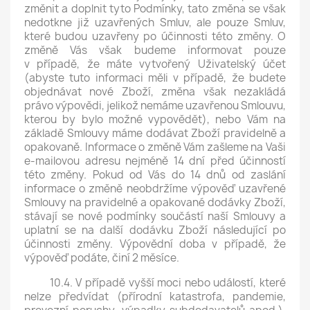
změnit a doplnit tyto Podmínky, tato změna se však
nedotkne již uzavřených Smluv, ale pouze Smluv,
které budou uzavřeny po účinnosti této změny. O
změně Vás však budeme informovat pouze
v případě, že máte vytvořený Uživatelský účet
(abyste tuto informaci měli v případě, že budete
objednávat nové Zboží, změna však nezakládá
právo výpovědi, jelikož nemáme uzavřenou Smlouvu,
kterou by bylo možné vypovědět), nebo Vám na
základě Smlouvy máme dodávat Zboží pravidelně a
opakovaně. Informace o změně Vám zašleme na Vaši
e-mailovou adresu nejméně 14 dní před účinností
této změny. Pokud od Vás do 14 dnů od zaslání
informace o změně neobdržíme výpověď uzavřené
Smlouvy na pravidelné a opakované dodávky Zboží,
stávají se nové podmínky součástí naší Smlouvy a
uplatní se na další dodávku Zboží následující po
účinnosti změny. Výpovědní doba v případě, že
výpověď podáte, činí 2 měsíce.
10.4. V případě vyšší moci nebo událostí, které
nelze předvídat (přírodní katastrofa, pandemie,