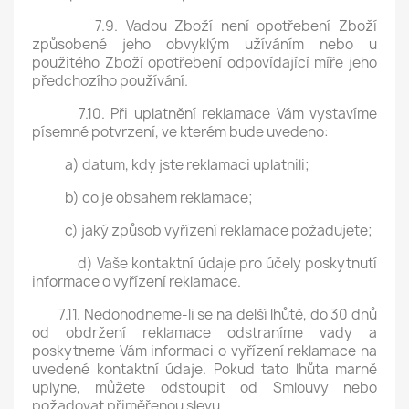
7.9. Vadou Zboží není opotřebení Zboží
způsobené jeho obvyklým užíváním nebo u
použitého Zboží opotřebení odpovídající míře jeho
předchozího používání.
7.10. Při uplatnění reklamace Vám vystavíme
písemné potvrzení, ve kterém bude uvedeno:
a) datum, kdy jste reklamaci uplatnili;
b) co je obsahem reklamace;
c) jaký způsob vyřízení reklamace požadujete;
d) Vaše kontaktní údaje pro účely poskytnutí
informace o vyřízení reklamace.
7.11. Nedohodneme-li se na delší lhůtě, do 30 dnů
od obdržení reklamace odstraníme vady a
poskytneme Vám informaci o vyřízení reklamace na
uvedené kontaktní údaje. Pokud tato lhůta marně
uplyne, můžete odstoupit od Smlouvy nebo
požadovat přiměřenou slevu.