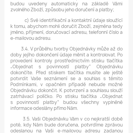
budou uvedeny automaticky na základě Vámi
zvolného Zboží, způsobu jeho doručení a platby;
c) Své identifikační a kontaktní údaje sloužící
k tomu, abychom mohli doručit Zboží, zejména tedy
jméno, příjmení, doručovací adresu, telefonní číslo a
e-mailovou adresu.
3.4. V průběhu tvorby Objednávky může až do
doby jejího dokončení údaje měnit a kontrolovat. Po
provedení kontroly prostřednictvím stisku tlačítka
„Objednat s povinností platby“ Objednávku
dokončíte. Před stiskem tlačítka musíte ale ještě
potvrdit Vaše seznámení se a souhlas s těmito
Podmínkami, v opačném případě nebude možné
Objednávku dokončit. K potvrzení a souhlasu slouží
zatrhávací políčko. Po stisku tlačítka „Objednat
s povinností platby“ budou všechny vyplněné
informace odeslány přímo Nám.
3.5. Vaši Objednávku Vám v co nejkratší době
poté, kdy Nám bude doručena, potvrdíme zprávou
odeslanou na Vaši e-mailovou adresu zadanou