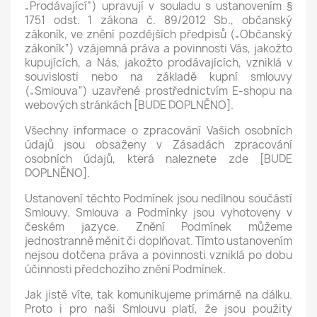
„Prodávající”) upravují v souladu s ustanovením §
1751 odst. 1 zákona č. 89/2012 Sb., občanský
zákoník, ve znění pozdějších předpisů („Občanský
zákoník“) vzájemná práva a povinnosti Vás, jakožto
kupujících, a Nás, jakožto prodávajících, vzniklá v
souvislosti nebo na základě kupní smlouvy
(„Smlouva“) uzavřené prostřednictvím E-shopu na
webových stránkách [BUDE DOPLNĚNO].
Všechny informace o zpracování Vašich osobních
údajů jsou obsaženy v Zásadách zpracování
osobních údajů, která naleznete zde [BUDE
DOPLNĚNO].
Ustanovení těchto Podmínek jsou nedílnou součástí
Smlouvy. Smlouva a Podmínky jsou vyhotoveny v
českém jazyce. Znění Podmínek můžeme
jednostranně měnit či doplňovat. Tímto ustanovením
nejsou dotčena práva a povinnosti vzniklá po dobu
účinnosti předchozího znění Podmínek.
Jak jistě víte, tak komunikujeme primárně na dálku.
Proto i pro naši Smlouvu platí, že jsou použity