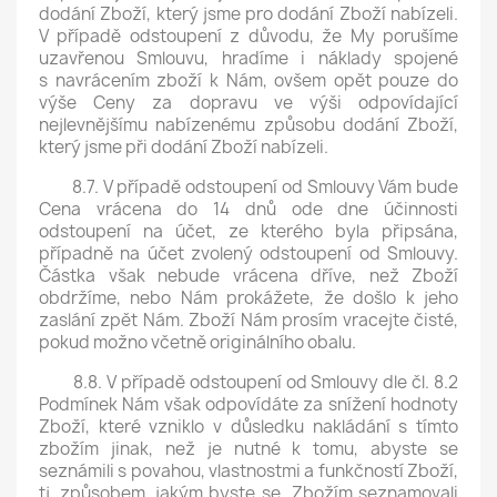
dodání Zboží, který jsme pro dodání Zboží nabízeli.
V případě odstoupení z důvodu, že My porušíme
uzavřenou Smlouvu, hradíme i náklady spojené
s navrácením zboží k Nám, ovšem opět pouze do
výše Ceny za dopravu ve výši odpovídající
nejlevnějšímu nabízenému způsobu dodání Zboží,
který jsme při dodání Zboží nabízeli.
8.7. V případě odstoupení od Smlouvy Vám bude
Cena vrácena do 14 dnů ode dne účinnosti
odstoupení na účet, ze kterého byla připsána,
případně na účet zvolený odstoupení od Smlouvy.
Částka však nebude vrácena dříve, než Zboží
obdržíme, nebo Nám prokážete, že došlo k jeho
zaslání zpět Nám. Zboží Nám prosím vracejte čisté,
pokud možno včetně originálního obalu.
8.8. V případě odstoupení od Smlouvy dle čl. 8.2
Podmínek Nám však odpovídáte za snížení hodnoty
Zboží, které vzniklo v důsledku nakládání s tímto
zbožím jinak, než je nutné k tomu, abyste se
seznámili s povahou, vlastnostmi a funkčností Zboží,
tj. způsobem, jakým byste se Zbožím seznamovali